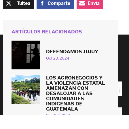
Tuitea
Comparte
Envía
ARTÍCULOS RELACIONADOS
DEFENDAMOS JUJUY
© 2026
Oct 23, 2024
#
LAND
RIGHTS
NOW
!
LOS AGRONEGOCIOS Y
LA VIOLENCIA ESTATAL
AMENAZAN CON
DESALOJAR A LAS
COMUNIDADES
INDÍGENAS DE
GUATEMALA
CONTACT US
PRIVACY STATEMENT
Dec 07, 2022
PODER JUDICIAL DE