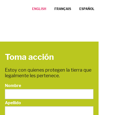
ENGLISH
FRANÇAIS
ESPAÑOL
Toma acción
Estoy con quienes protegen la tierra que
legalmente les pertenece.
Nombre
Apellido