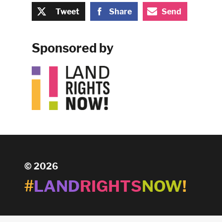
Tweet
Share
Send
Sponsored by
© 2026
#
LAND
RIGHTS
NOW
!