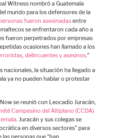
bal Witness nombró a Guatemala
del mundo para los defensores de la
personas fueron asesinadas
entre
temaltecos se enfrentaron cada año a
ues fueron perpetrados por empresas
repetidas ocasiones han llamado a los
erroristas, delincuentes y asesinos
.”
s nacionales, la situación ha llegado a
ala ya no pueden hablar o protestar
s Now se reunió con Leocadio Juracán,
ité Campesino del Altiplano (CCDA)
atemala
. Juracán y sus colegas se
ocrática en diversos sectores” para
e las personas que “han