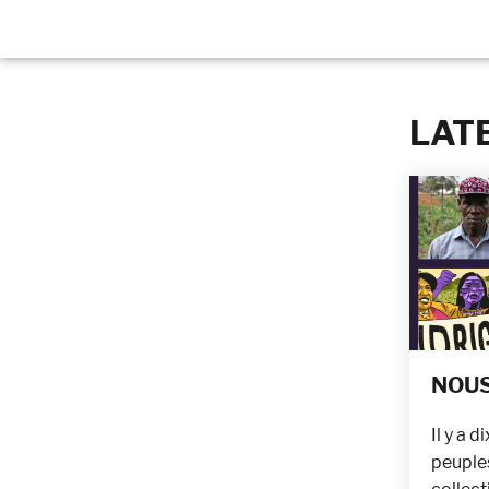
LAT
NOUS
Il y a 
peuple