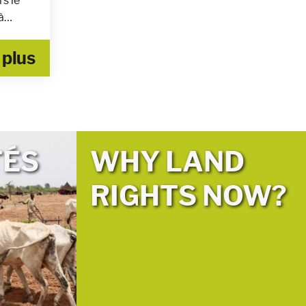
rs le
 à…
 plus
TÉS
WHY LAND
RIGHTS NOW?