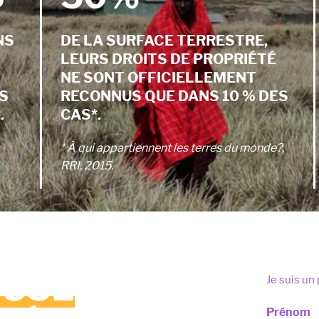
NS
DE LA SURFACE TERRESTRE,
LEURS DROITS DE PROPRIÉTÉ
NE SONT OFFICIELLEMENT
S
RECONNUS QUE DANS 10 % DES
.
CAS*.
* À qui appartiennent les terres du monde?,
RRI, 2015.
OUSE
Je suis un 
Prénom