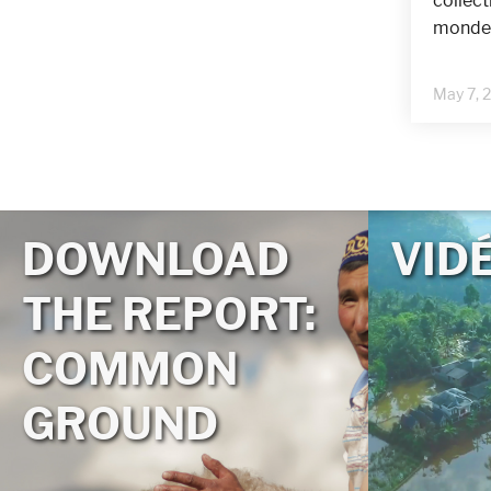
collect
monde. 
May 7, 
DOWNLOAD
VID
THE REPORT:
COMMON
GROUND