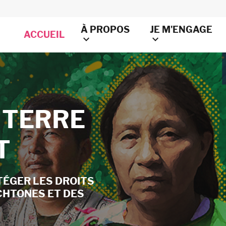
À PROPOS
JE M'ENGAGE
ACCUEIL
 TERRE
 TERRE
 TERRE
T
T
T
TÉGER LES DROITS
TÉGER LES DROITS
TÉGER LES DROITS
CHTONES ET DES
CHTONES ET DES
CHTONES ET DES