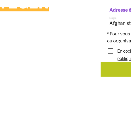
TÉGER
Adresse é
ONCIERS
Pays
AUTÉS
* Pour vou
ou organisa
ES
En coch
politiq
S
millions de personnes qui
 pour vivre. En vous
 campagnes et des mises à