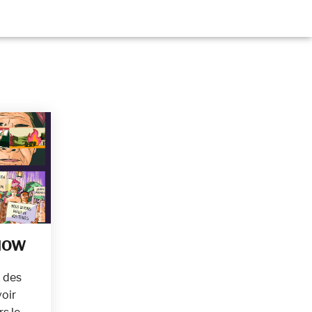
 NOW
x des
voir