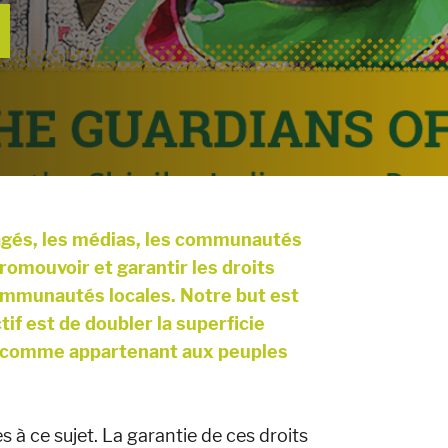
agés, les médias, les communautés
romouvoir et garantir les droits
ommunautés locales. Notre but est
if est de doubler la superficie
 comme appartenant aux peuples
 ce sujet. La garantie de ces droits