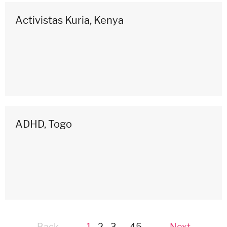
Activistas Kuria, Kenya
ADHD, Togo
Back
page
You're
1
,
2,
3,
...
45
Next
page