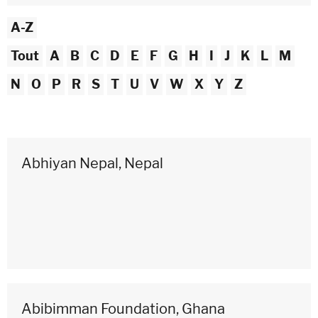
A-Z
Tout
A
B
C
D
E
F
G
H
I
J
K
L
M
N
O
P
R
S
T
U
V
W
X
Y
Z
Abhiyan Nepal, Nepal
Abibimman Foundation, Ghana